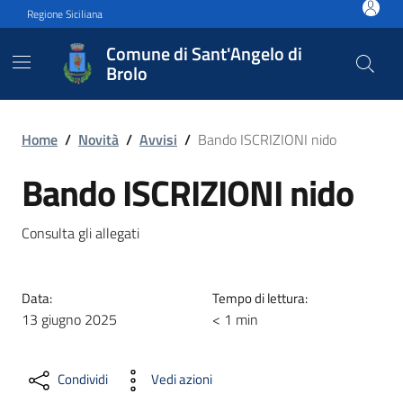
Vai ai contenuti
Vai al footer
Regione Siciliana
Comune di Sant'Angelo di
Brolo
Bando ISCRIZIONI nido
Home
/
Novità
/
Avvisi
/
Bando ISCRIZIONI nido
Bando ISCRIZIONI nido
Consulta gli allegati
Data:
Tempo di lettura:
13 giugno 2025
< 1 min
Condividi
Vedi azioni