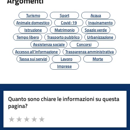
Argomenti
Turismo
Sport
Acqua
Animale domestico
Covid-19
Inquinamento
Istruzione
Matrimonio
Spazio verde
Tempo libero
Trasporto pubblico
Urbanizzazione
Assistenza sociale
Concorsi
Accesso all'informazione
Trasparenza amministrativa
Tassa sui servizi
Lavoro
Morte
Imprese
Quanto sono chiare le informazioni su questa
pagina?
Valuta da 1 a 5 stelle la pagina
Valuta 1 stelle su 5
Valuta 2 stelle su 5
Valuta 3 stelle su 5
Valuta 4 stelle su 5
Valuta 5 stelle su 5