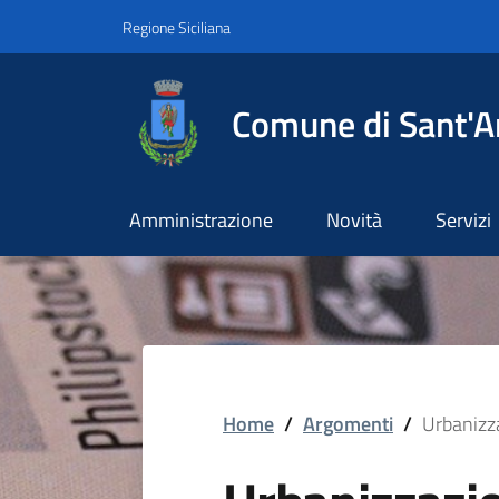
Vai ai contenuti
Vai al footer
Regione Siciliana
Comune di Sant'A
Amministrazione
Novità
Servizi
Home
/
Argomenti
/
Urbanizz