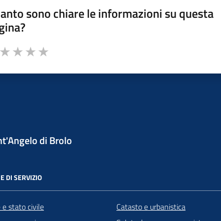
anto sono chiare le informazioni su questa
gina?
a da 1 a 5 stelle la pagina
ta 1 stelle su 5
Valuta 2 stelle su 5
Valuta 3 stelle su 5
Valuta 4 stelle su 5
Valuta 5 stelle su 5
t'Angelo di Brolo
E DI SERVIZIO
e stato civile
Catasto e urbanistica