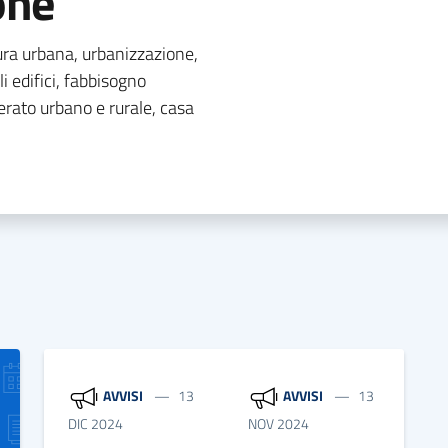
one
tura urbana, urbanizzazione,
li edifici, fabbisogno
erato urbano e rurale, casa
AVVISI
13
AVVISI
13
DIC 2024
NOV 2024