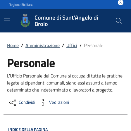
Vai ai contenuti
Vai al footer
Regione Siciliana
Comune di Sant'Angelo di
Brolo
Personale
Home
/
Amministrazione
/
Uffici
/
Personale
Personale
L'Ufficio Personale del Comune si occupa di tutte le pratiche
legate ai dipendenti comunali, siano essi assunti a tempo
determinato che indeterminato o lavoratori a progetto.
Condividi
Vedi azioni
INDICE DELLA PAGINA