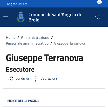
Vai ai contenuti
Vai al footer
Regione Siciliana
Comune di Sant'Angelo di
Brolo
Giuseppe Terranova
Home
/
Amministrazione
/
Personale amministrativo
/
Giuseppe Terranova
Giuseppe Terranova
Esecutore
Condividi
Vedi azioni
INDICE DELLA PAGINA