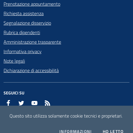
Prenotazione appuntamento
Richiesta assistenza
Segnalazione disservizio
Rubrica dipendenti
Amministrazione trasparente
Informativa privacy
Note legali
Dichiarazione di accessibilità
SEGUICI SU
Facebook
Twitter
YouTube
RSS
Questo sito utilizza solamente cookie tecnici e proprietari.
Mappa del sito
Attuazione misure PNRR
COOKIES
L'I
INFORMAZIONI
HO LETTO