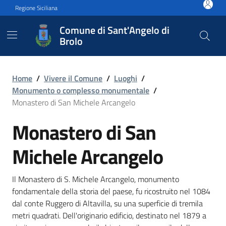
Vai ai contenuti
Vai al footer
Regione Siciliana
Comune di Sant'Angelo di
Brolo
Monastero di San Michele 
Home
/
Vivere il Comune
/
Luoghi
/
Monumento o complesso monumentale
/
Monastero di San Michele Arcangelo
Monastero di San
Michele Arcangelo
Il Monastero di S. Michele Arcangelo, monumento
fondamentale della storia del paese, fu ricostruito nel 1084
dal conte Ruggero di Altavilla, su una superficie di tremila
metri quadrati. Dell'originario edificio, destinato nel 1879 a