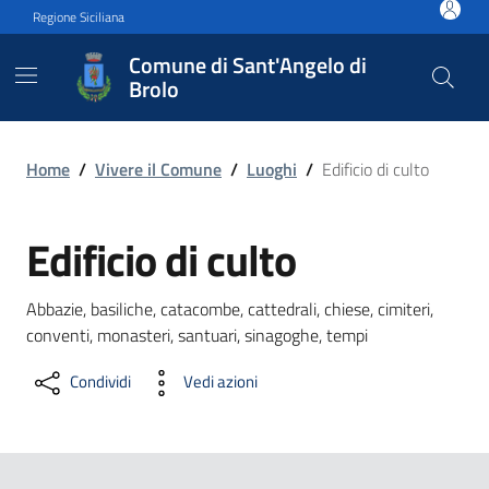
Vai ai contenuti
Vai al footer
Regione Siciliana
Comune di Sant'Angelo di
Brolo
Edificio di culto
Home
/
Vivere il Comune
/
Luoghi
/
Edificio di culto
Edificio di culto
Abbazie, basiliche, catacombe, cattedrali, chiese, cimiteri,
conventi, monasteri, santuari, sinagoghe, tempi
Condividi
Vedi azioni