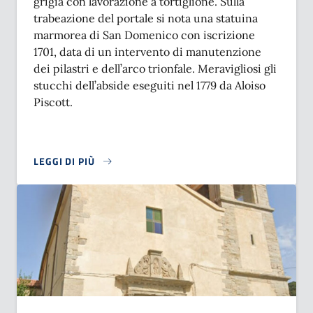
grigia con lavorazione a tortiglione. Sulla
trabeazione del portale si nota una statuina
marmorea di San Domenico con iscrizione
1701, data di un intervento di manutenzione
dei pilastri e dell’arco trionfale. Meravigliosi gli
stucchi dell’abside eseguiti nel 1779 da Aloiso
Piscott.
LEGGI DI PIÙ
SU CHIESA DI SAN DOMENICO