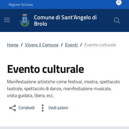
Vai ai contenuti
Vai al footer
Regione Siciliana
Comune di Sant'Angelo di
Brolo
Evento culturale
Home
/
Vivere il Comune
/
Eventi
/
Evento culturale
Evento culturale
Manifestazione artistiche come festival, mostra, spettacolo
teatrale, spettacolo di danza, manifestazione musicale,
visita guidata, libera, ecc.
Condividi
Vedi azioni