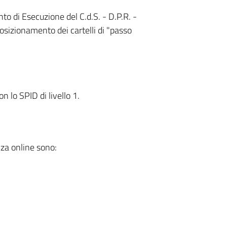
to di Esecuzione del C.d.S. - D.P.R. -
posizionamento dei cartelli di "passo
 lo SPID di livello 1.
nza online sono: