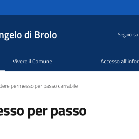
ngelo di Brolo
Seguici su
Vivere il Comune
Accesso all'inf
r passo carrabile
dere permesso per passo carrabile
esso per passo