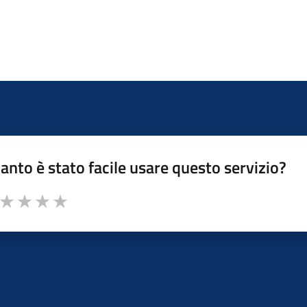
anto è stato facile usare questo servizio?
a da 1 a 5 stelle il servizio
ta 1 stelle su 5
Valuta 2 stelle su 5
Valuta 3 stelle su 5
Valuta 4 stelle su 5
Valuta 5 stelle su 5