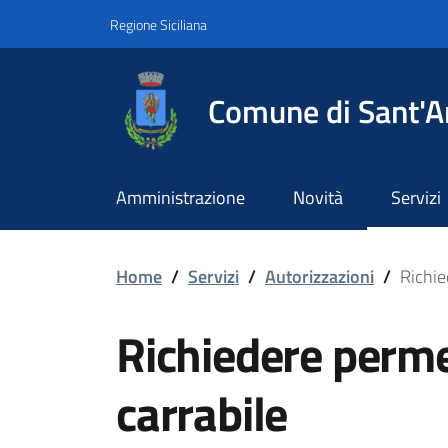
Vai ai contenuti
Vai al footer
Regione Siciliana
Comune di Sant'A
Amministrazione
Novità
Servizi
Richiedere permesso pe
Home
/
Servizi
/
Autorizzazioni
/
Richie
Richiedere perm
carrabile