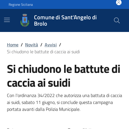
Vai ai contenuti
Vai al footer
Regione Siciliana
Comune di Sant'Angelo di
Brolo
Si chiudono le battute di cac
Home
/
Novità
/
Avvisi
/
Si chiudono le battute di caccia ai suidi
Si chiudono le battute di
caccia ai suidi
Con l'ordinanza 34/2022 che autorizza una battuta di caccia
ai suidi, sabato 11 giugno, si conclude questa campagna
portata avanti dalla Polizia Municipale.