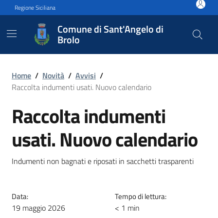
Vai ai contenuti
Vai al footer
Regione Siciliana
Comune di Sant'Angelo di
Brolo
Raccolta indumenti usati. 
Home
/
Novità
/
Avvisi
/
Raccolta indumenti usati. Nuovo calendario
Raccolta indumenti
usati. Nuovo calendario
Indumenti non bagnati e riposati in sacchetti trasparenti
Data:
Tempo di lettura:
19 maggio 2026
< 1 min