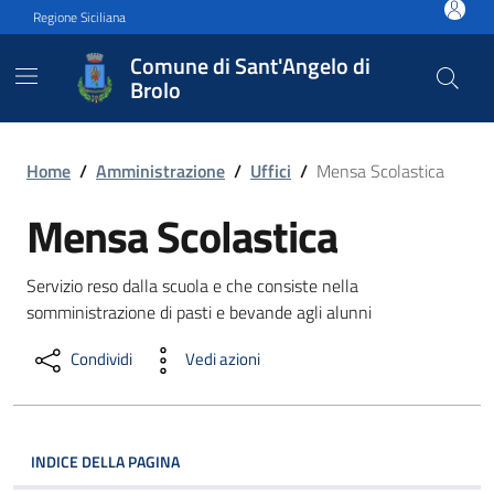
Vai ai contenuti
Vai al footer
Regione Siciliana
Comune di Sant'Angelo di
Brolo
Mensa Scolastica
Home
/
Amministrazione
/
Uffici
/
Mensa Scolastica
Mensa Scolastica
Servizio reso dalla scuola e che consiste nella
somministrazione di pasti e bevande agli alunni
Condividi
Vedi azioni
INDICE DELLA PAGINA