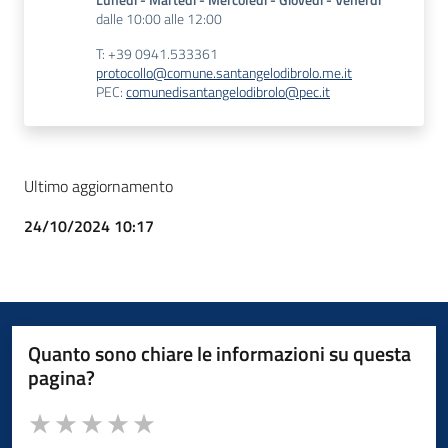
Lunedì - Martedì - Mercoledì - Giovedì - Venerdì
dalle 10:00 alle 12:00
T: +39 0941.533361
protocollo@comune.santangelodibrolo.me.it
PEC:
comunedisantangelodibrolo@pec.it
Ultimo aggiornamento
24/10/2024 10:17
Quanto sono chiare le informazioni su questa
pagina?
Valuta da 1 a 5 stelle la pagina
Valuta 1 stelle su 5
Valuta 2 stelle su 5
Valuta 3 stelle su 5
Valuta 4 stelle su 5
Valuta 5 stelle su 5