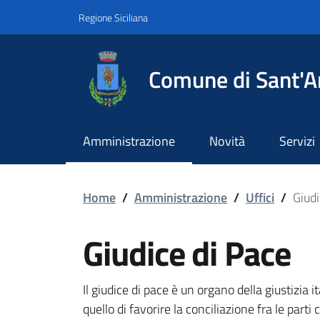
Vai ai contenuti
Vai al footer
Regione Siciliana
Comune di Sant'A
Amministrazione
Novità
Servizi
Giudice di Pace
Home
/
Amministrazione
/
Uffici
/
Giudi
Giudice di Pace
Il giudice di pace è un organo della giustizia it
quello di favorire la conciliazione fra le part