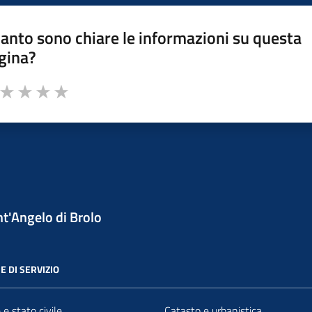
anto sono chiare le informazioni su questa
gina?
a da 1 a 5 stelle la pagina
ta 1 stelle su 5
Valuta 2 stelle su 5
Valuta 3 stelle su 5
Valuta 4 stelle su 5
Valuta 5 stelle su 5
t'Angelo di Brolo
E DI SERVIZIO
e stato civile
Catasto e urbanistica