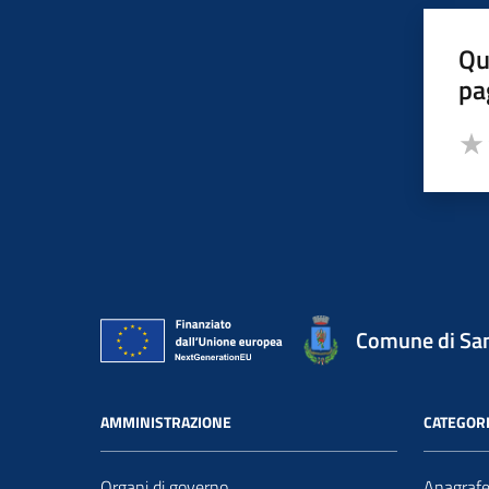
Qu
pa
Valut
Valu
Comune di San
AMMINISTRAZIONE
CATEGORI
Organi di governo
Anagrafe 