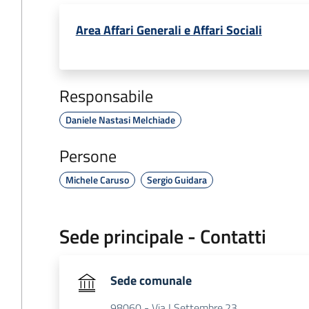
Area Affari Generali e Affari Sociali
Responsabile
Daniele Nastasi Melchiade
Persone
Michele Caruso
Sergio Guidara
Sede principale - Contatti
Sede comunale
98060 - Via I Settembre,23