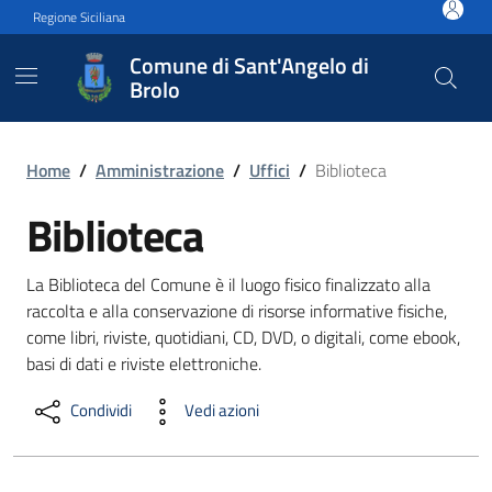
Vai ai contenuti
Vai al footer
Regione Siciliana
Comune di Sant'Angelo di
Brolo
Biblioteca
Home
/
Amministrazione
/
Uffici
/
Biblioteca
Biblioteca
La Biblioteca del Comune è il luogo fisico finalizzato alla
raccolta e alla conservazione di risorse informative fisiche,
come libri, riviste, quotidiani, CD, DVD, o digitali, come ebook,
basi di dati e riviste elettroniche.
Condividi
Vedi azioni