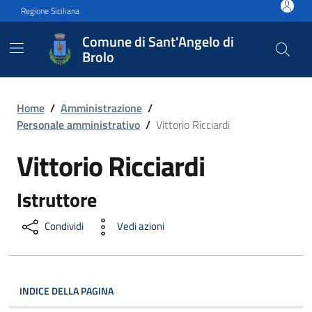
Vai ai contenuti
Vai al footer
Regione Siciliana
Comune di Sant'Angelo di
Brolo
Vittorio Ricciardi
Home
/
Amministrazione
/
Personale amministrativo
/
Vittorio Ricciardi
Vittorio Ricciardi
Istruttore
Condividi
Vedi azioni
INDICE DELLA PAGINA