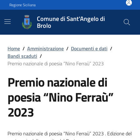
Vai ai contenuti
Vai al footer
Regione Siciliana
Comune di Sant'Angelo di
Brolo
Premio nazionale di poesia
Home
/
Amministrazione
/
Documenti e dati
/
Bandi scaduti
/
Premio nazionale di poesia “Nino Ferraù” 2023
Premio nazionale di
poesia “Nino Ferraù”
2023
Premio nazionale di poesia “Nino Ferraù” 2023 . Edizione del